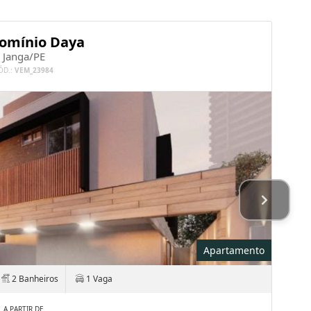
omínio Daya
Janga/PE
ÓD.:
VEM_23984
Apartamento
2 Banheiros
1 Vaga
A PARTIR DE