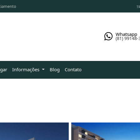
ciamento
TR
Whatsapp
(81) 99148-
ugar
Informações
Blog
Contato