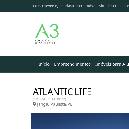
CRECI 18568 PJ
-
Cadastre seu Imóvel
-
Simule seu Finan
Início
Empreendimentos
Imóveis para Al
ATLANTIC LIFE
(CÓDIGO: VEM_19140)
Janga, Paulista/PE