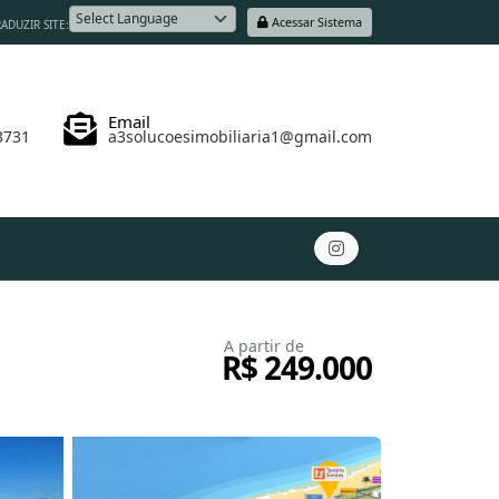
Acessar Sistema
ADUZIR SITE:
Powered by
Email
3731
a3solucoesimobiliaria1@gmail.com
A partir de
R$ 249.000