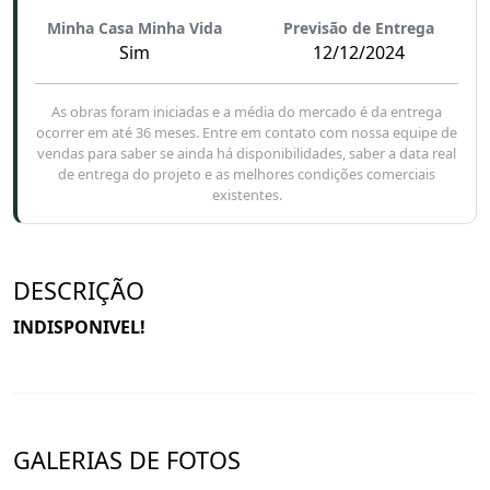
Minha Casa Minha Vida
Previsão de Entrega
Sim
12/12/2024
As obras foram iniciadas e a média do mercado é da entrega
ocorrer em até 36 meses. Entre em contato com nossa equipe de
vendas para saber se ainda há disponibilidades, saber a data real
de entrega do projeto e as melhores condições comerciais
existentes.
DESCRIÇÃO
INDISPONIVEL!
GALERIAS DE FOTOS