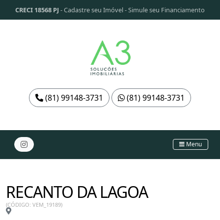
CRECI 18568 PJ
-
Cadastre seu Imóvel
-
Simule seu Financiamento
(81) 99148-3731
(81) 99148-3731
Menu
RECANTO DA LAGOA
(CÓDIGO: VEM_19189)