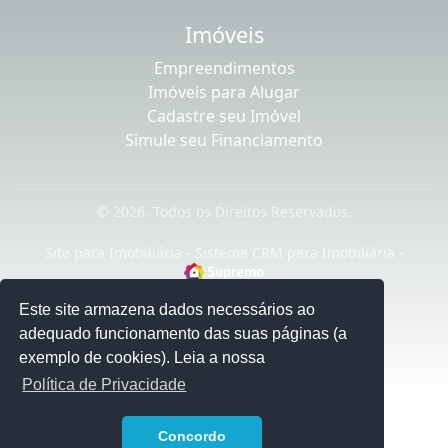
Imóveis
Empreendimentos
Imóveis para Alugar
Cadastre seu Imóvel
Simule seu Financiamento
© 2026. Todos os Direitos Reservados.
Site para Imobiliária
-
Sistema CRM para Imobiliária
-
Este site armazena dados necessários ao
adequado funcionamento das suas páginas (a
exemplo de cookies). Leia a nossa
Política de Privacidade
1
Concordo