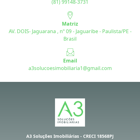
(81) 99148-3731
Matriz
AV. DOIS- Jaguarana , nº 09 - Jaguaribe - Paulista/PE -
Brasil
Email
a3solucoesimobiliaria1@gmail.com
A3 Soluções Imobiliárias - CRECI 18568PJ