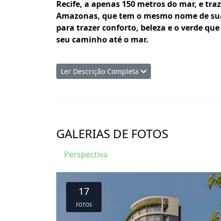
Recife, a apenas 150 metros do mar, e tra
Amazonas, que tem o mesmo nome de sua
para trazer conforto, beleza e o verde que
seu caminho até o mar.
3 quartos (3 suítes) ou 4 quartos (2 suítes)
Ler Descrição Completa
2 por andar
Totalmente nascente
Varanda gourmet
2 ou 3 vagas de garagem
GALERIAS DE FOTOS
LAZER
-Academia
Perspectiva
-Coworking
-Spa
-Brinquedoteca
17
-Espaço Gourmet
-Adega
FOTOS
-Piscina