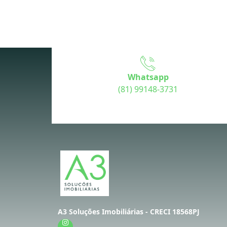
Whatsapp
(81) 99148-3731
A3 Soluções Imobiliárias - CRECI 18568PJ