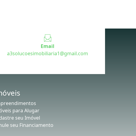
Email
a3solucoesimobiliaria1@gmail.com
móveis
preendimentos
óveis para Alugar
dastre seu Imóvel
mule seu Financiamento