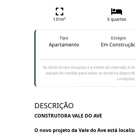
131m²
3 quartos
Tipo
Estágio
Apartamento
Em Construçã
As obras foram iniciadas e a média do mercado é d
equipe de vendas para saber se ainda há disponibi
condições 
DESCRIÇÃO
CONSTRUTORA VALE DO AVE
O novo projeto da Vale do Ave está locali