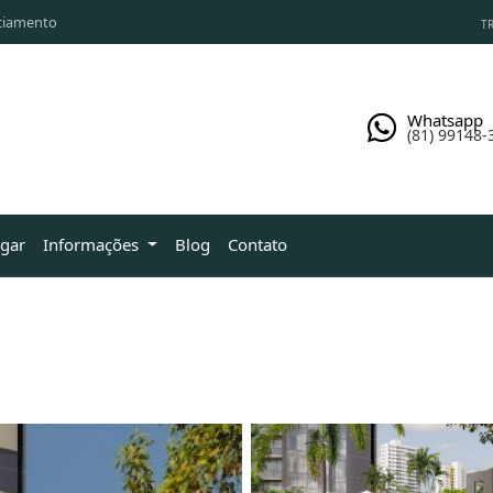
ciamento
TR
Whatsapp
(81) 99148-
ugar
Informações
Blog
Contato