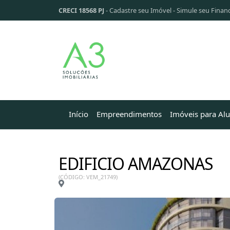
CRECI 18568 PJ
-
Cadastre seu Imóvel
-
Simule seu Finan
Início
Empreendimentos
Imóveis para Al
EDIFICIO AMAZONAS
(CÓDIGO: VEM_21749)