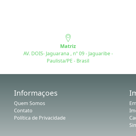
Matriz
AV. DOIS- Jaguarana , nº 09 - Jaguaribe -
Paulista/PE - Brasil
Informaçoes
I
Quem Somos
Em
Contato
Im
Política de Privacidade
Ca
Si