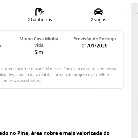
2 banheiros
2 vagas
Minha Casa Minha
Previsão de Entrega
o
Vida
01/01/2026
Sim
a entrega ocorrer em até 36 meses. Entre em contato com nossa
lidades, saber a data real de entrega do projeto e as melhores
comerciais existentes.
zado no Pina, área nobre e mais valorizada do