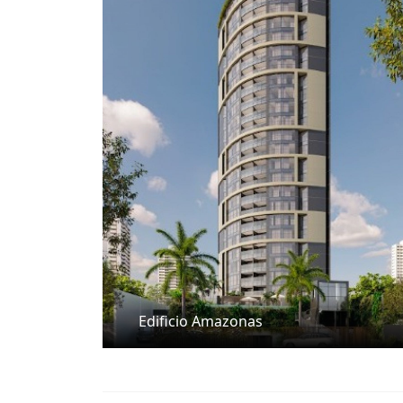
-Gazebo grill
-Campinho
-Playground
-Pet place
-Estacionamento
-Garagem coberta
-Bicicletário
-Central de gás
-Elevador inteligente
-Guarita
-Interfone
-Wifi nas áreas comuns
-Fechadura digital
-Tomadas USB
-Climatização nos espaços de lazer.
Edificio Amazonas
OBS- O VALOR PODE SER ALTERADO MEDIA