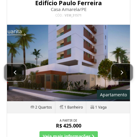
Edifício Paulo Ferreira
Casa Amarela/PE
CÓD.:
VEM_31571
Apartamento
2 Quartos
1 Banheiro
1 Vaga
A PARTIR DE
R$ 425.000
Veja mais informações