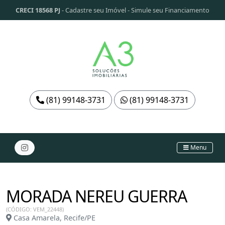
CRECI 18568 PJ
-
Cadastre seu Imóvel
-
Simule seu Financiamento
(81) 99148-3731
(81) 99148-3731
Menu
MORADA NEREU GUERRA
(CÓDIGO: VEM_22448)
Casa Amarela, Recife/PE