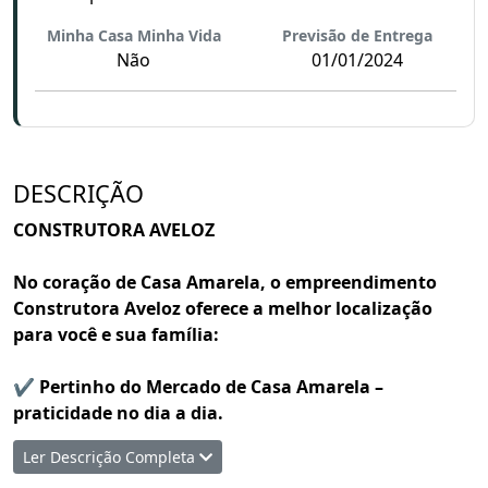
Minha Casa Minha Vida
Previsão de Entrega
Não
01/01/2024
DESCRIÇÃO
CONSTRUTORA AVELOZ
No coração de Casa Amarela, o empreendimento
Construtora Aveloz oferece a melhor localização
para você e sua família:
✔ Pertinho do Mercado de Casa Amarela –
praticidade no dia a dia.
✔ Fácil acesso à Avenida Norte – conectado às
Ler Descrição Completa
principais vias da cidade.