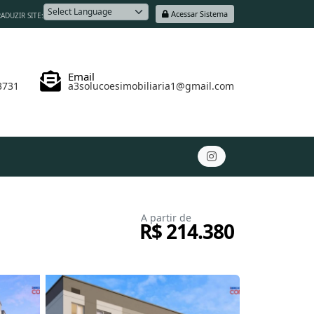
Acessar Sistema
ADUZIR SITE:
Powered by
Email
3731
a3solucoesimobiliaria1@gmail.com
A partir de
R$ 214.380