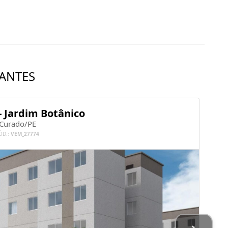
ANTES
- Jardim Botânico
Curado/PE
ÓD.:
VEM_27774