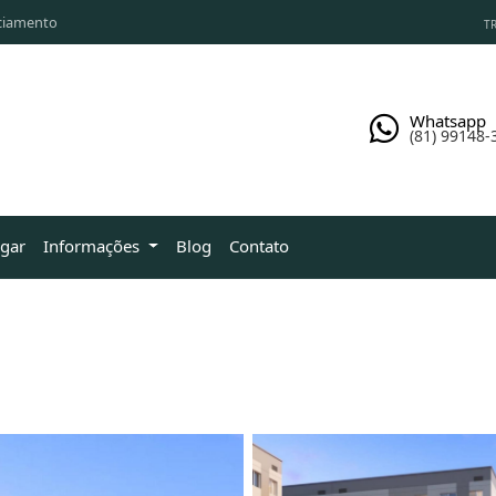
ciamento
TR
Whatsapp
(81) 99148-
ugar
Informações
Blog
Contato