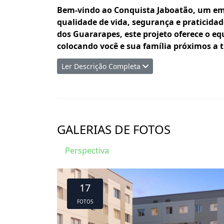
Bem-vindo ao Conquista Jaboatão, um e
qualidade de vida, segurança e praticidad
dos Guararapes, este projeto oferece o equ
colocando você e sua família próximos a 
Ler Descrição Completa
Com uma localização privilegiada, o Conqu
opções de transporte público, comércios l
mais ágil e descomplicada. Aqui, você de
para criar memórias inesquecíveis.
GALERIAS DE FOTOS
Área de Lazer Completa e Infraestrutura
O condomínio foi projetado para oferecer
Perspectiva
atendem a todas as idades:
Portaria 24 horas e condomínio fech
17
Piscina para momentos de relaxament
Espaço Fitness equipado para você man
FOTOS
Quadra poliesportiva para práticas es