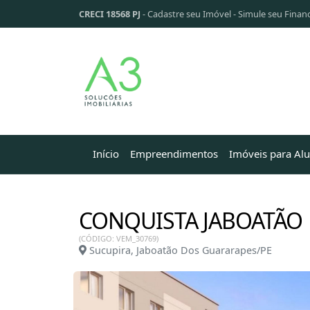
CRECI 18568 PJ
-
Cadastre seu Imóvel
-
Simule seu Finan
Início
Empreendimentos
Imóveis para Al
CONQUISTA JABOATÃO
(CÓDIGO: VEM_30769)
Sucupira, Jaboatão Dos Guararapes/PE