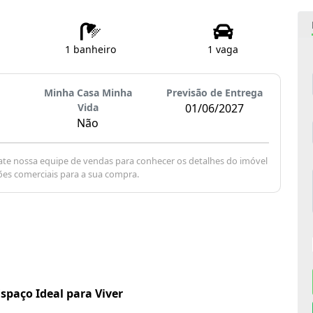
1 banheiro
1 vaga
Minha Casa Minha
Previsão de Entrega
Vida
01/06/2027
Não
te nossa equipe de vendas para conhecer os detalhes do imóvel
ões comerciais para a sua compra.
spaço Ideal para Viver