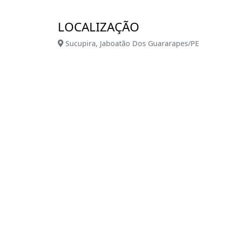
seu sonho.
LOCALIZAÇÃO
Conquista Jaboatão by Direcional: Muito 
para você e sua família.
Sucupira, Jaboatão Dos Guararapes/PE