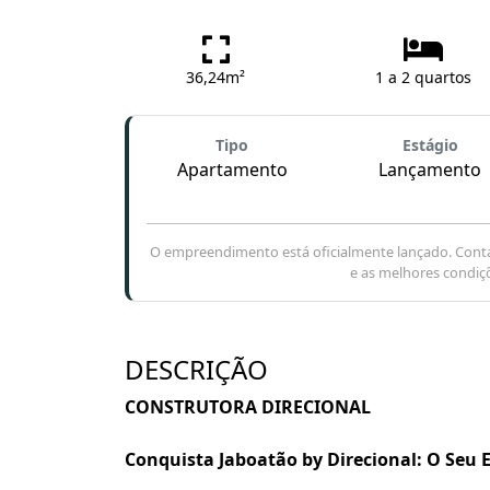
36,24m²
1 a 2 quartos
Tipo
Estágio
Apartamento
Lançamento
O empreendimento está oficialmente lançado. Conta
e as melhores condiç
DESCRIÇÃO
CONSTRUTORA DIRECIONAL
Conquista Jaboatão by Direcional: O Seu E