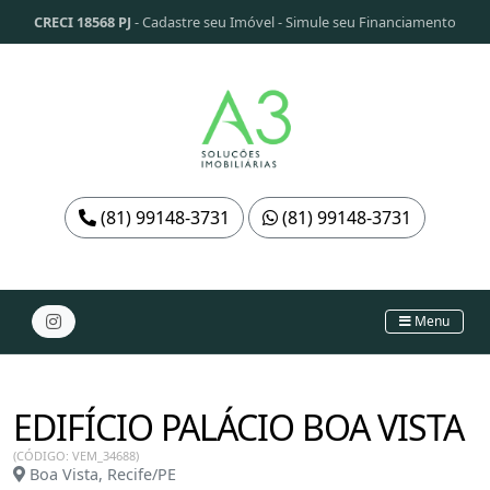
CRECI 18568 PJ
-
Cadastre seu Imóvel
-
Simule seu Financiamento
(81) 99148-3731
(81) 99148-3731
Menu
EDIFÍCIO PALÁCIO BOA VISTA
(CÓDIGO: VEM_34688)
Boa Vista, Recife/PE