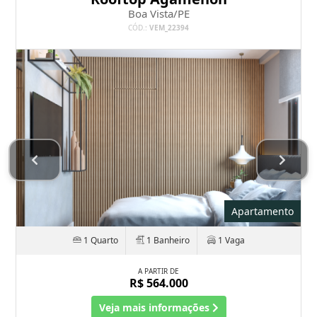
Boa Vista/PE
CÓD.:
VEM_22394
Apartamento
1 Quarto
1 Banheiro
1 Vaga
A PARTIR DE
R$ 564.000
Veja mais informações