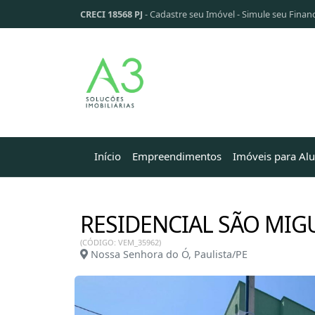
CRECI 18568 PJ
-
Cadastre seu Imóvel
-
Simule seu Finan
Início
Empreendimentos
Imóveis para Al
RESIDENCIAL SÃO MIGU
(CÓDIGO: VEM_35962)
Nossa Senhora do Ó, Paulista/PE