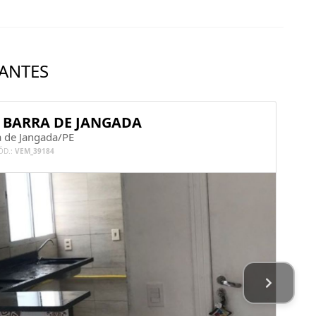
ANTES
 BARRA DE JANGADA
a de Jangada/PE
ÓD.:
VEM_39184