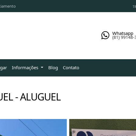
ciamento
TR
Whatsapp
(81) 99148-
ugar
Informações
Blog
Contato
EL - ALUGUEL