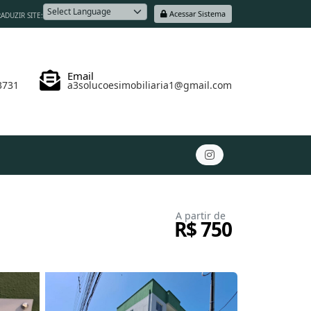
Acessar Sistema
ADUZIR SITE:
Powered by
Email
3731
a3solucoesimobiliaria1@gmail.com
A partir de
R$ 750