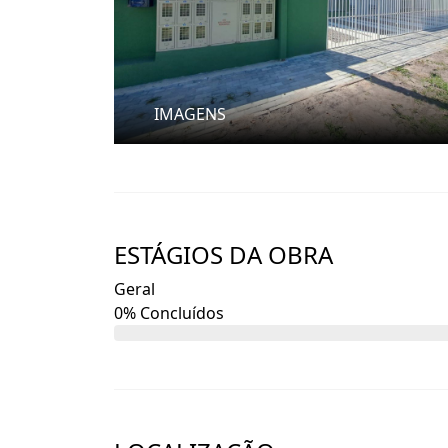
Informações Adicionais
Captação: Corretora Joyce Aragão
IMAGENS
Para qualquer dúvida ou agendamento de 
ESTÁGIOS DA OBRA
Geral
0% Concluídos