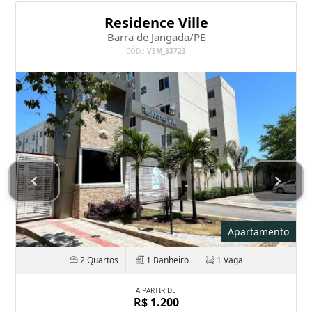
Residence Ville
Barra de Jangada/PE
CÓD.:
VEM_33723
Apartamento
2 Quartos
1 Banheiro
1 Vaga
A PARTIR DE
R$ 1.200