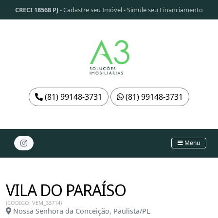
CRECI 18568 PJ
-
Cadastre seu Imóvel
-
Simule seu Financiamento
(81) 99148-3731
(81) 99148-3731
Menu
VILA DO PARAÍSO
(CÓDIGO: VEM_33714)
Nossa Senhora da Conceição, Paulista/PE