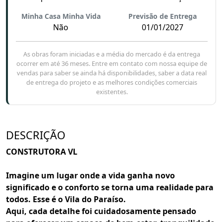
Minha Casa Minha Vida
Previsão de Entrega
Não
01/01/2027
As obras foram iniciadas e a média do mercado é da entrega
ocorrer em até 36 meses. Entre em contato com nossa equipe de
vendas para saber se ainda há disponibilidades, saber a data real
de entrega do projeto e as melhores condições comerciais
existentes.
DESCRIÇÃO
CONSTRUTORA VL
Imagine um lugar onde a vida ganha novo
significado e o conforto se torna uma realidade para
todos. Esse é o Vila do Paraíso.
Aqui, cada detalhe foi cuidadosamente pensado