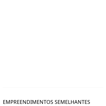
Vila do Paraíso – onde a vida ganha mais cor, conforto
e felicidade.
Sua nova história começa aqui! Fale conosco e garanta
o seu espaço.
EMPREENDIMENTOS SEMELHANTES