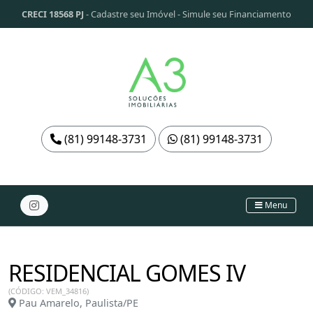
CRECI 18568 PJ
-
Cadastre seu Imóvel
-
Simule seu Financiamento
(81) 99148-3731
(81) 99148-3731
Menu
RESIDENCIAL GOMES IV
(CÓDIGO: VEM_34816)
Pau Amarelo, Paulista/PE