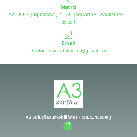
Matriz
AV. DOIS- Jaguarana , nº 09 - Jaguaribe - Paulista/PE -
Brasil
Email
a3solucoesimobiliaria1@gmail.com
A3 Soluções Imobiliárias - CRECI 18568PJ