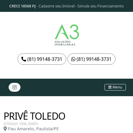
CRECI 18568 PJ
-
Cadastre seu Imóvel
-
Simule seu Financiamento
(81) 99148-3731
(81) 99148-3731
Menu
PRIVÊ TOLEDO
(CÓDIGO: VEM_35007)
Pau Amarelo, Paulista/PE