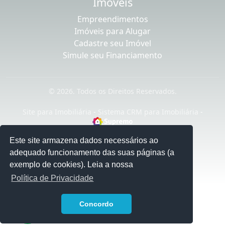
Imóveis
Empreendimentos
Imóveis para Alugar
Cadastre seu Imóvel
Simule seu Financiamento
© 2026. Todos os Direitos Reservados.
Site para Imobiliária
-
Sistema CRM para Imobiliária
-
Este site armazena dados necessários ao
adequado funcionamento das suas páginas (a
exemplo de cookies). Leia a nossa
Política de Privacidade
1
Concordo