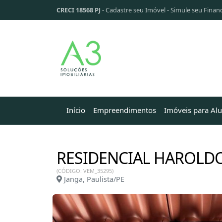
CRECI 18568 PJ
-
Cadastre seu Imóvel
-
Simule seu Finan
Início
Empreendimentos
Imóveis para Al
RESIDENCIAL HAROLD
(CÓDIGO: VEM_35295)
Janga, Paulista/PE