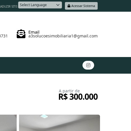
Acessar Sistema
ADUZIR SITE:
Powered by
Email
3731
a3solucoesimobiliaria1@gmail.com
A partir de
R$ 300.000