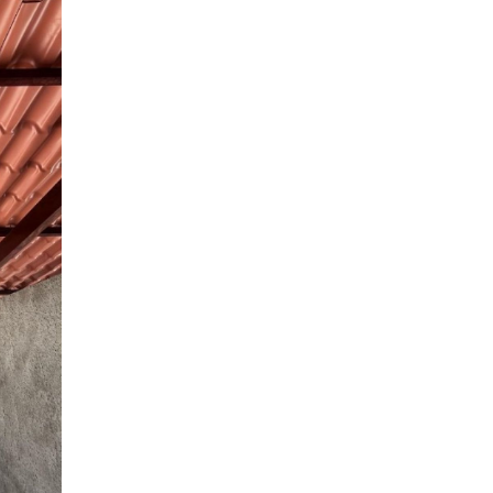
presenta mais do que uma casa; é a
inteligente para o seu futuro, unindo o prazer de
ção do seu patrimônio.
a visita para conhecer de perto esta
a nossa equipe
onibilidade na tabela.