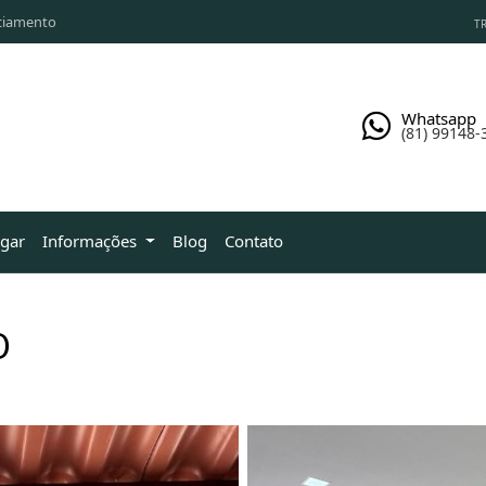
ciamento
TR
Whatsapp
(81) 99148-
ugar
Informações
Blog
Contato
O