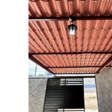
INVESTIMENTO SEGURO:
O Empreendimento Residencial Haroldo re
concretização de um sonho e uma decisão 
morar bem com a perspectiva de valoriza
Interessados são convidados a agendar um
oportunidade.
Qualquer dúvida, entrar em contato com 
O valor pode ser alterado mediante a disp