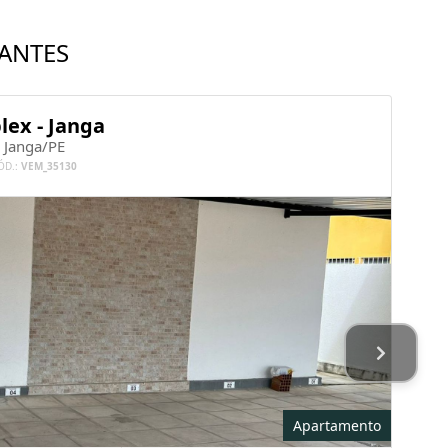
ANTES
plex - Janga
Janga/PE
ÓD.:
VEM_35130
Apartamento