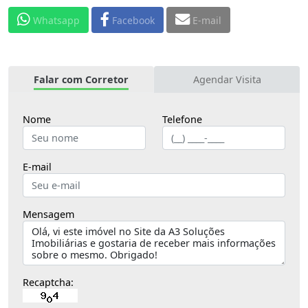
Credibilidade da construtora
Whatsapp
Facebook
E-mail
Exata Engenharia tem longa trajetória no mercado,
reputação consolidada, histórico de entrega e
qualidade nos acabamentos. Isso gera confiança no
comprador.
Falar com Corretor
Agendar Visita
O valor do imóvel pode ser alterado mediante a
Nome
Telefone
disponibilidade na tabela. Qualquer dúvida, entrar
em contato com a nossa equipe.
E-mail
Mensagem
Recaptcha: