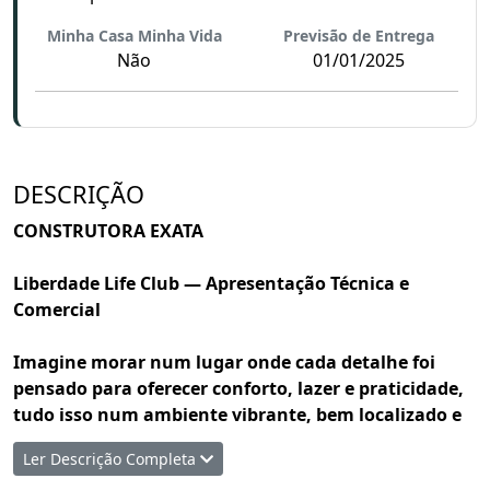
Minha Casa Minha Vida
Previsão de Entrega
Não
01/01/2025
DESCRIÇÃO
CONSTRUTORA EXATA
Liberdade Life Club — Apresentação Técnica e
Comercial
Imagine morar num lugar onde cada detalhe foi
pensado para oferecer conforto, lazer e praticidade,
tudo isso num ambiente vibrante, bem localizado e
com estrutura de condomínio-clube. Esse lugar é o
Ler Descrição Completa
Liberdade Life Club, um empreendimento da Exata