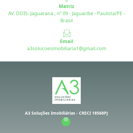
Matriz
AV. DOIS- Jaguarana , nº 09 - Jaguaribe - Paulista/PE -
Brasil
Email
a3solucoesimobiliaria1@gmail.com
A3 Soluções Imobiliárias - CRECI 18568PJ