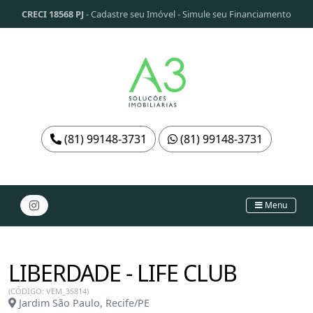
CRECI 18568 PJ
-
Cadastre seu Imóvel
-
Simule seu Financiamento
(81) 99148-3731
(81) 99148-3731
Menu
LIBERDADE - LIFE CLUB
(CÓDIGO: VEM_35814)
Jardim São Paulo, Recife/PE