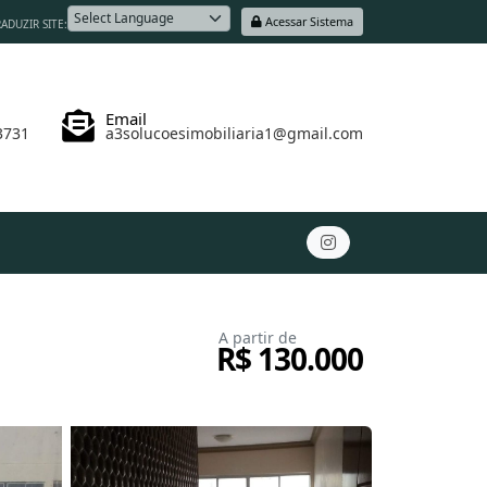
Acessar Sistema
ADUZIR SITE:
Powered by
Email
3731
a3solucoesimobiliaria1@gmail.com
A partir de
R$ 130.000