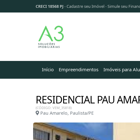
CRECI 18568 PJ
-
Cadastre seu Imóvel
-
Simule seu Finan
Início
Empreendimentos
Imóveis para Al
RESIDENCIAL PAU AMA
(CÓDIGO: VEM_35818)
Pau Amarelo, Paulista/PE