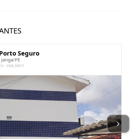
ANTES
 Porto Seguro
Janga/PE
ÓD.:
VEM_35817