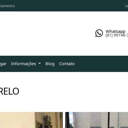
ciamento
TR
Whatsapp
(81) 99148-
ugar
Informações
Blog
Contato
RELO