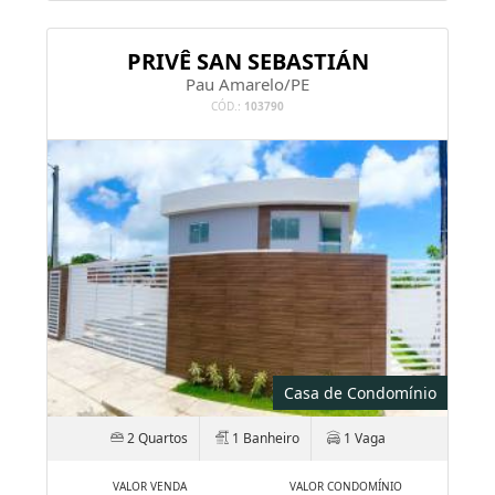
CÓD.:
103790
Casa de Condomínio
2 Quartos
1 Banheiro
1 Vaga
VALOR VENDA
VALOR CONDOMÍNIO
R$ 0
R$ 175.000
mensais
Veja mais informações