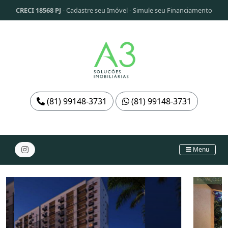
CRECI 18568 PJ
-
Cadastre seu Imóvel
-
Simule seu Financiamento
(81) 99148-3731
(81) 99148-3731
Menu