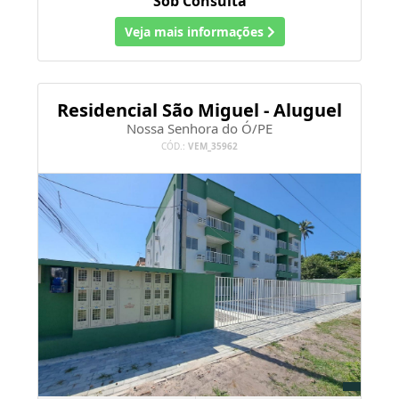
Residencial São Miguel - Aluguel
Nossa Senhora do Ó/PE
CÓD.:
VEM_35962
2 Quartos
1 Banheiro
A PARTIR DE
R$ 750