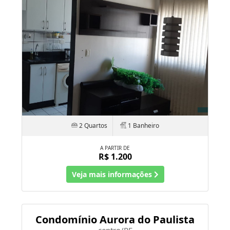
2 Quartos
1 Banheiro
A PARTIR DE
R$ 1.200
Veja mais informações
Condomínio Aurora do Paulista
centro/PE
CÓD.:
VEM_36097