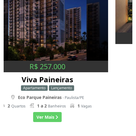
R$ 205.900
Janga Garden
Apartamento
Em Construção
Janga
- Paulista/PE
2
1
1
Quartos
Banheiro
Vaga
Ver Mais
BUSCAR IMÓVEIS